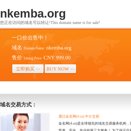
nkemba.org
您正在访问的域名可以转让!This domain name is for sale!
一口价出售中！
域名
nkemba.org
Domain Name:
售价
CNY 999.00
Listing Price:
立即购买
BUY NOW
>>
>>
域名交易方式：
通过金名网(4.cn) 中介交易
金名网(4.cn)是全球领先的域名交易服务机
简单、安全、专业的第三方服务！ 为了保证交