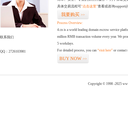
具体交易流程可
“点击这里”
查看或咨询support@
我要购买
>>
Process Overview:
4.cn is a world leading domain escrow service plat
million RMB transaction volume every year. We promi
联系我们
5 workdays.
For detailed process, you can
“visit here”
or contact
QQ：2726103981
BUY NOW
>>
Copyright © 1998 -2025 www